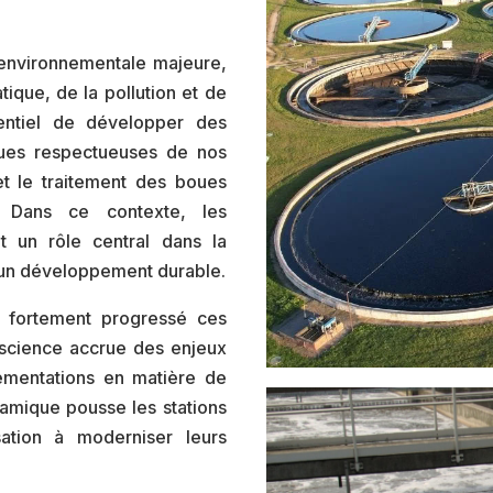
 environnementale majeure,
ique, de la pollution et de
sentiel de développer des
ques respectueuses de nos
et le traitement des boues
. Dans ce contexte, les
nt un rôle central dans la
s un développement durable.
 a fortement progressé ces
nscience accrue des enjeux
ementations en matière de
namique pousse les stations
ation à moderniser leurs