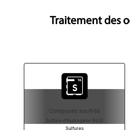
Traitement des o
Composés soufrés
Sulfure d’hydrogène (H₂S)
Sulfures