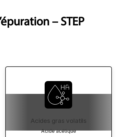
’épuration – STEP
Acides gras volatils
Acide acétique